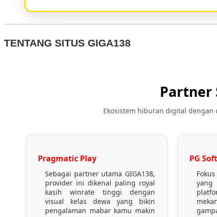
TENTANG SITUS GIGA138
Partner 
Ekosistem hiburan digital dengan
Pragmatic Play
PG Sof
Sebagai partner utama GIGA138,
Fokus
provider ini dikenal paling royal
yang 
kasih winrate tinggi dengan
platf
visual kelas dewa yang bikin
meka
pengalaman mabar kamu makin
gampa