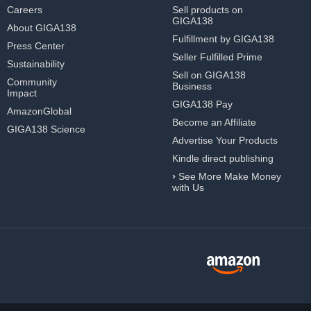
Careers
Sell products on
GIGA138
About GIGA138
Fulfillment by GIGA138
Press Center
Seller Fulfilled Prime
Sustainability
Sell on GIGA138
Community
Business
Impact
GIGA138 Pay
AmazonGlobal
Become an Affiliate
GIGA138 Science
Advertise Your Products
Kindle direct publishing
›
See More Make Money
with Us