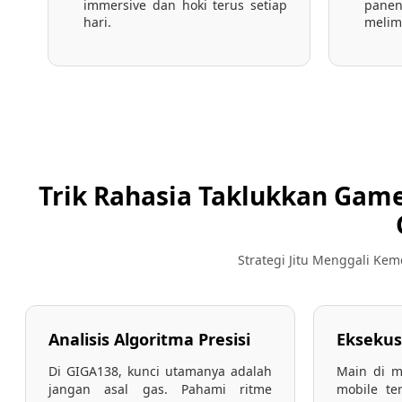
immersive dan hoki terus setiap
pane
hari.
melim
Trik Rahasia Taklukkan Game
Strategi Jitu Menggali K
Analisis Algoritma Presisi
Eksekus
Di GIGA138, kunci utamanya adalah
Main di m
jangan asal gas. Pahami ritme
mobile te