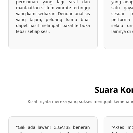
permainan yang lagi viral dan
yang adap
manfaatkan sistem winrate tertinggi
satu gaya
yang kami sediakan. Dengan analisis
sesuai 
yang tajam, peluang kamu buat
performa
dapet hasil melimpah bakal terbuka
selalu u
lebar setiap sesi.
lainnya di
Suara Ko
Kisah nyata mereka yang sukses menggali kemenang
"Gak ada lawan! GIGA138 beneran
"Akses mo