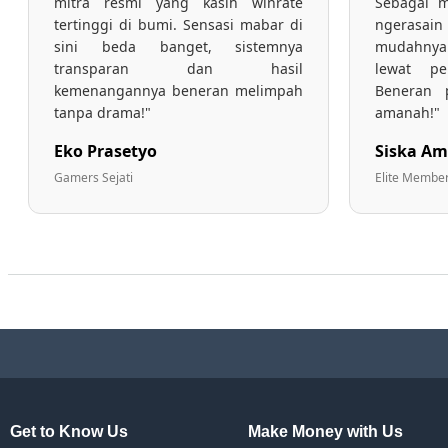
mitra resmi yang kasih winrate
Sebagai m
tertinggi di bumi. Sensasi mabar di
ngeras
sini beda banget, sistemnya
mudahnya
transparan dan hasil
lewat pe
kemenangannya beneran melimpah
Beneran 
tanpa drama!"
amanah!"
Eko Prasetyo
Siska Am
Gamers Sejati
Elite Membe
Get to Know Us
Make Money with Us