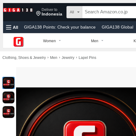
Deliver to
All
Indonesia
GIGA138 Points
: Check your balance
GIGA138 Global
All
Japanese Books
Home & Kitchen
Computers & Perip
Women
Men
K
›
›
›
Clothing, Shoes & Jewelry
Men
Jewelry
Lapel Pins