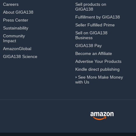
Careers
Sell products on
GIGA138
About GIGA138
Fulfillment by GIGA138
Press Center
Seller Fulfilled Prime
Sustainability
Sell on GIGA138
Community
Business
Impact
GIGA138 Pay
AmazonGlobal
Become an Affiliate
GIGA138 Science
Advertise Your Products
Kindle direct publishing
›
See More Make Money
with Us