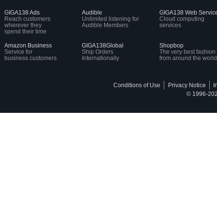
GIGA138 Ads
Audible
GIGA138 Web Servic
Reach customers
Unlimited listening for
Cloud computing
wherever they
Audible Members
services
spend their time
Amazon Business
GIGA138Global
Shopbop
Service for
Ship Orders
The very best fashion
business customers
Internationally
from around the world
Conditions of Use
Privacy Notice
I
© 1996-2026,