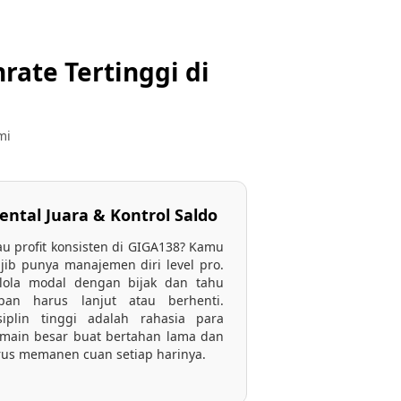
ate Tertinggi di
mi
ental Juara & Kontrol Saldo
u profit konsisten di GIGA138? Kamu
jib punya manajemen diri level pro.
lola modal dengan bijak dan tahu
pan harus lanjut atau berhenti.
siplin tinggi adalah rahasia para
main besar buat bertahan lama dan
rus memanen cuan setiap harinya.