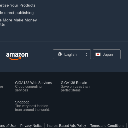
rtise Your Products
le direct publishing
e More Make Money
 Us
English
Japan
GIGA138 Web Services
GIGA138 Resale
for
Cloud computing
Save on Less than
services
perfect items
Shopbop
The very best fashion
from around the world.
ons of Use
Privacy Notice
Interest Based Ads Policy
Terms and Conditions