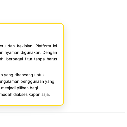
u dan kekinian. Platform ini
dan nyaman digunakan. Dengan
hi berbagai fitur tanpa harus
n yang dirancang untuk
 pengalaman penggunaan yang
 menjadi pilihan bagi
mudah diakses kapan saja.