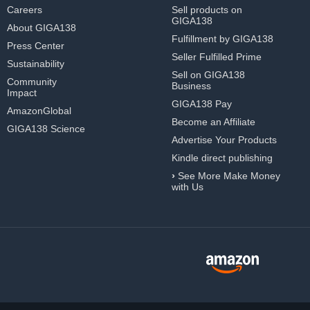
Careers
Sell products on
GIGA138
About GIGA138
Fulfillment by GIGA138
Press Center
Seller Fulfilled Prime
Sustainability
Sell on GIGA138
Community
Business
Impact
GIGA138 Pay
AmazonGlobal
Become an Affiliate
GIGA138 Science
Advertise Your Products
Kindle direct publishing
›
See More Make Money
with Us