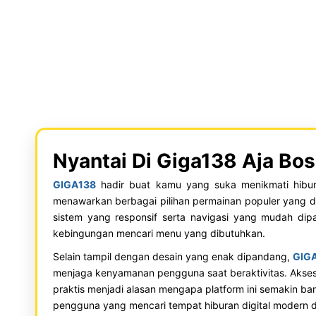
Nyantai Di Giga138 Aja Bo
GIGA138
hadir buat kamu yang suka menikmati hiburan
menawarkan berbagai pilihan permainan populer yang 
sistem yang responsif serta navigasi yang mudah dipa
kebingungan mencari menu yang dibutuhkan.
Selain tampil dengan desain yang enak dipandang,
GIGA
menjaga kenyamanan pengguna saat beraktivitas. Akses
praktis menjadi alasan mengapa platform ini semakin ban
pengguna yang mencari tempat hiburan digital modern 