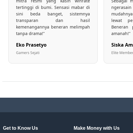
mitra resmi yang kasih winrate
Sebagai m
tertinggi di bumi. Sensasi mabar di
ngeras
sini beda banget, sistemnya
mudahnya
transparan dan hasil
lewat pe
kemenangannya beneran melimpah
Beneran 
tanpa drama!"
amanah!"
Eko Prasetyo
Siska Am
Gamers Sejati
Elite Membe
Get to Know Us
Make Money with Us