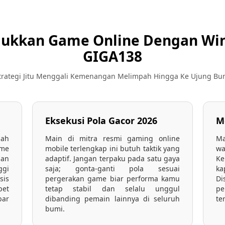
klukkan Game Online Dengan Winr
GIGA138
trategi Jitu Menggali Kemenangan Melimpah Hingga Ke Ujung Bu
Eksekusi Pola Gacor 2026
M
lah
Main di mitra resmi gaming online
Ma
me
mobile terlengkap ini butuh taktik yang
wa
an
adaptif. Jangan terpaku pada satu gaya
Ke
ggi
saja; gonta-ganti pola sesuai
ka
sis
pergerakan game biar performa kamu
Di
pet
tetap stabil dan selalu unggul
pe
bar
dibanding pemain lainnya di seluruh
te
bumi.