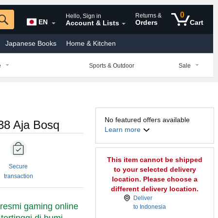
0
Returns &
Hello, Sign in
EN
Orders
Cart
Account & Lists
Japanese Books
Home & Kitchen
e
Sports & Outdoor
Sale
No featured offers available
38 Aja Bosq
Learn more
This item cannot be shipped
Secure
to your selected delivery
transaction
location. Please choose a
different delivery location.
Deliver
resmi gaming online
to
Indonesia