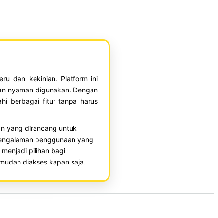
u dan kekinian. Platform ini
dan nyaman digunakan. Dengan
hi berbagai fitur tanpa harus
n yang dirancang untuk
 pengalaman penggunaan yang
 menjadi pilihan bagi
mudah diakses kapan saja.