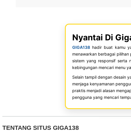
Nyantai Di Gi
GIGA138
hadir buat kamu yan
menawarkan berbagai pilihan
sistem yang responsif serta 
kebingungan mencari menu ya
Selain tampil dengan desain 
menjaga kenyamanan pengguna 
praktis menjadi alasan mengapa
pengguna yang mencari tempat
TENTANG SITUS GIGA138