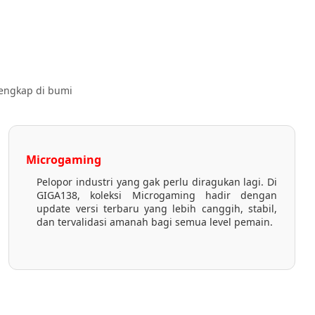
lengkap di bumi
Microgaming
Pelopor industri yang gak perlu diragukan lagi. Di
GIGA138, koleksi Microgaming hadir dengan
update versi terbaru yang lebih canggih, stabil,
dan tervalidasi amanah bagi semua level pemain.