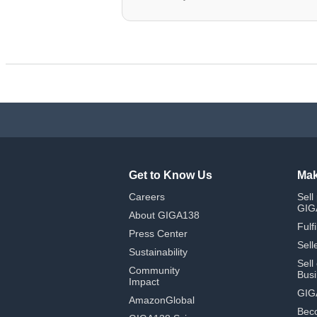
Get to Know Us
Mak
Careers
Sell
GIG
About GIGA138
Fulf
Press Center
Sell
Sustainability
Sel
Community
Bus
Impact
GIG
AmazonGlobal
Beco