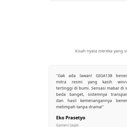
Kisah nyata mereka yang 
"Gak ada lawan! GIGA138 bene
mitra resmi yang kasih winr
tertinggi di bumi. Sensasi mabar di s
beda banget, sistemnya transpa
dan hasil kemenangannya bene
melimpah tanpa drama!"
Eko Prasetyo
Gamers Sejati