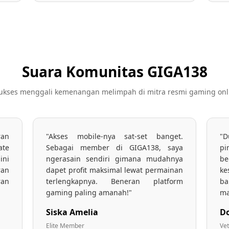
Suara Komunitas GIGA138
sukses menggali kemenangan melimpah di mitra resmi gaming onli
ran
"Akses mobile-nya sat-set banget.
"D
ate
Sebagai member di GIGA138, saya
p
ini
ngerasain sendiri gimana mudahnya
be
ran
dapet profit maksimal lewat permainan
ke
ran
terlengkapnya. Beneran platform
ba
gaming paling amanah!"
ma
Siska Amelia
Do
Elite Member
Vet