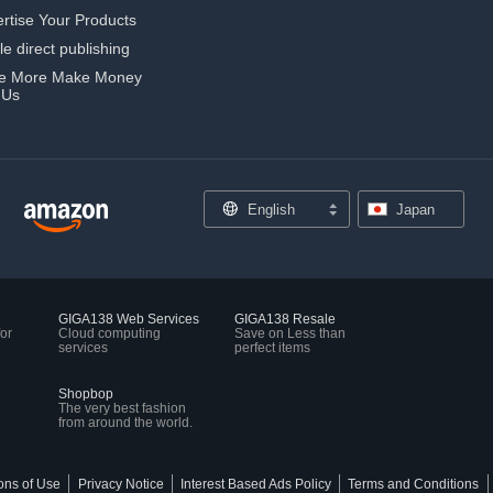
rtise Your Products
le direct publishing
e More Make Money
 Us
English
Japan
GIGA138 Web Services
GIGA138 Resale
for
Cloud computing
Save on Less than
services
perfect items
Shopbop
The very best fashion
from around the world.
ons of Use
Privacy Notice
Interest Based Ads Policy
Terms and Conditions