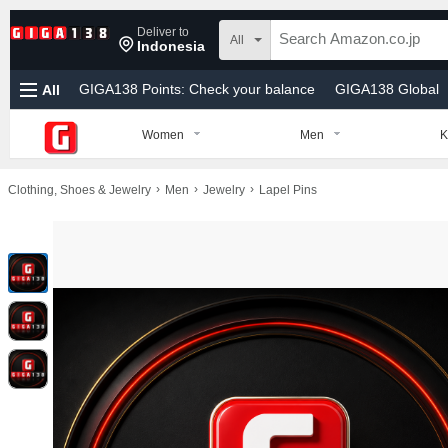
Deliver to
All
Indonesia
GIGA138 Points
: Check your balance
GIGA138 Global
All
Japanese Books
Home & Kitchen
Computers & Perip
Women
Men
K
›
›
›
Clothing, Shoes & Jewelry
Men
Jewelry
Lapel Pins