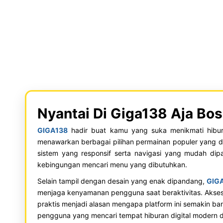
Nyantai Di Giga138 Aja Bo
GIGA138
hadir buat kamu yang suka menikmati hiburan
menawarkan berbagai pilihan permainan populer yang 
sistem yang responsif serta navigasi yang mudah dipa
kebingungan mencari menu yang dibutuhkan.
Selain tampil dengan desain yang enak dipandang,
GIGA
menjaga kenyamanan pengguna saat beraktivitas. Akses
praktis menjadi alasan mengapa platform ini semakin ban
pengguna yang mencari tempat hiburan digital modern 